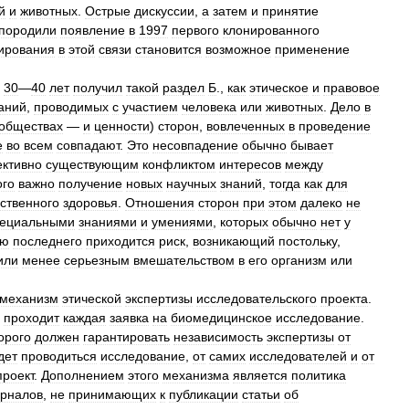
й
и
животных
.
Острые
дискуссии
,
а
затем
и
принятие
породили
появление
в
1997
первого
клонированного
ирования
в
этой
связи
становится
возможное
применение
30
—
40
лет
получил
такой
раздел
Б
.,
как
этическое
и
правовое
аний
,
проводимых
с
участием
человека
или
животных
.
Дело
в
обществах
—
и
ценности
)
сторон
,
вовлеченных
в
проведение
е
во
всем
совпадают
.
Это
несовпадение
обычно
бывает
ективно
существующим
конфликтом
интересов
между
ого
важно
получение
новых
научных
знаний
,
тогда
как
для
ственного
здоровья
.
Отношения
сторон
при
этом
далеко
не
пециальными
знаниями
и
умениями
,
которых
обычно
нет
у
лю
последнего
приходится
риск
,
возникающий
постольку
,
или
менее
серьезным
вмешательством
в
его
организм
или
механизм
этической
экспертизы
исследовательского
проекта
.
проходит
каждая
заявка
на
биомедицинское
исследование
.
орого
должен
гарантировать
независимость
экспертизы
от
дет
проводиться
исследование
,
от
самих
исследователей
и
от
проект
.
Дополнением
этого
механизма
является
политика
рналов
,
не
принимающих
к
публикации
статьи
об