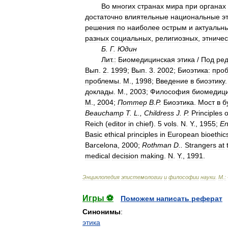
Во
многих
странах
мира
при
органах
достаточно
влиятельные
национальные
э
решения
по
наиболее
острым
и
актуальн
разных
социальных
,
религиозных
,
этничес
Б
.
Г
.
Юдин
Лит
.
:
Биомедицинская
этика
/
Под
ре
Вып
.
2
.
1999
;
Вып
.
3
.
2002
;
Биоэтика:
про
проблемы
.
М
.,
1998
;
Введение
в
биоэтику
доклады
.
М
.,
2003
;
Философия
биомедици
М
.,
2004
;
Поттер
В
.
Р
.
Биоэтика
.
Мост
в
б
Beauchamp
Т
.
L
.,
Childress
J
.
Р
.
Principles
o
Reich
(
editor
in
chief
).
5
vols
.
N
.
Y
.,
1955
;
En
Basic
ethical
principles
in
European
bioethic
Barcelona
,
2000
;
Rothman
D
..
Strangers
at
medical
decision
making
.
N
.
Y
.,
1991
.
Энциклопедия
эпистемологии
и
философии
науки
.
М
.
:
Игры ⚽
Поможем написать реферат
Синонимы
:
этика