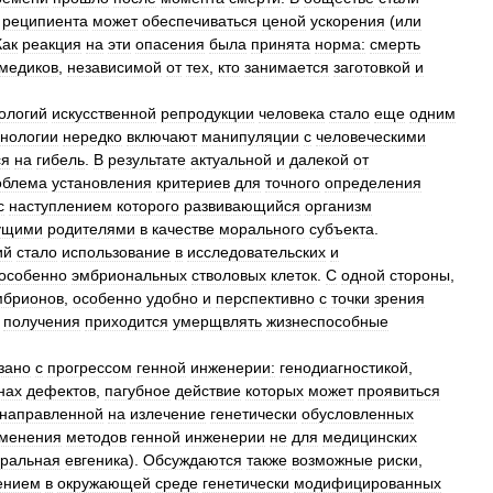
реципиента
может
обеспечиваться
ценой
ускорения
(
или
Как
реакция
на
эти
опасения
была
принята
норма:
смерть
медиков
,
независимой
от
тех
,
кто
занимается
заготовкой
и
ологий
искусственной
репродукции
человека
стало
еще
одним
хнологии
нередко
включают
манипуляции
с
человеческими
ся
на
гибель
.
В
результате
актуальной
и
далекой
от
облема
установления
критериев
для
точного
определения
с
наступлением
которого
развивающийся
организм
ущими
родителями
в
качестве
морального
субъекта
.
ий
стало
использование
в
исследовательских
и
особенно
эмбриональных
стволовых
клеток
.
С
одной
стороны
,
мбрионов
,
особенно
удобно
и
перспективно
с
точки
зрения
получения
приходится
умерщвлять
жизнеспособные
зано
с
прогрессом
генной
инженерии:
генодиагностикой
,
нах
дефектов
,
пагубное
действие
которых
может
проявиться
направленной
на
излечение
генетически
обусловленных
менения
методов
генной
инженерии
не
для
медицинских
ральная
евгеника
).
Обсуждаются
также
возможные
риски
,
ением
в
окружающей
среде
генетически
модифицированных