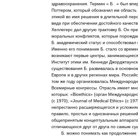
здравоохранения
.
Термин
«
Б
. »
был
впе
Поттером
,
который
обозначил
им
область
этикой
во
имя
решения
в
длительной
перс
вида
при
обеспечении
достойного
качеств
Хеллегерс
дал
другую
трактовку
Б
.
Он
пре
моральных
конфликтов
,
которые
порожда
Б
.
академический
статус
и
способствовал
Именно
его
понимание
Б
.
стало
со
време
возникают
первые
центры
,
занимающиес
Институт
этики
им
.
Кеннеди
Джорджтаунск
существования
Б
.
развивалась
в
основно
Европе
и
в
других
регионах
мира
.
Российс
том
же
году
организовалась
Международн
Всемирные
конгрессы
.
Отрасль
имеет
мн
которых:
«
Bioethics
» (
орган
Международн
(
с
1970
); «
Journal
of
Medical
Ethics
» (
c
197
непрестанно
расширяющегося
и
усложня
правило
,
простых
и
однозначных
решени
общепринятым
концептуальным
аппарат
отличающихся
друг
от
друга
по
самым
су
Б
.
можно
понимать
как
продолжение