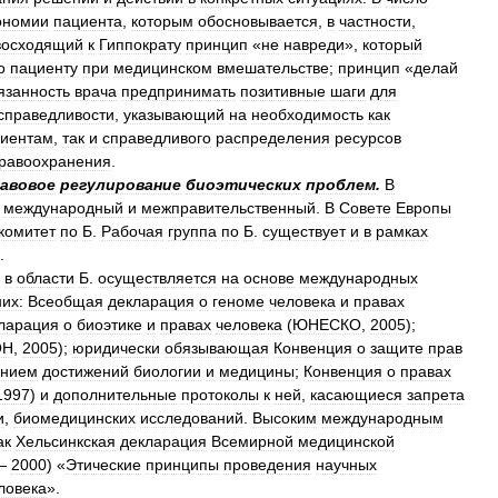
ономии
пациента
,
которым
обосновывается
,
в
частности
,
восходящий
к
Гиппократу
принцип
«
не
навреди
»,
который
о
пациенту
при
медицинском
вмешательстве
;
принцип
«
делай
язанность
врача
предпринимать
позитивные
шаги
для
справедливости
,
указывающий
на
необходимость
как
иентам
,
так
и
справедливого
распределения
ресурсов
равоохранения
.
авовое
регулирование
биоэтических
проблем
.
В
—
международный
и
межправительственный
.
В
Совете
Европы
комитет
по
Б
.
Рабочая
группа
по
Б
.
существует
и
в
рамках
.
в
области
Б
.
осуществляется
на
основе
международных
них:
Всеобщая
декларация
о
геноме
человека
и
правах
ларация
о
биоэтике
и
правах
человека
(
ЮНЕСКО
,
2005
);
ОН
,
2005
);
юридически
обязывающая
Конвенция
о
защите
прав
ением
достижений
биологии
и
медицины
;
Конвенция
о
правах
1997
)
и
дополнительные
протоколы
к
ней
,
касающиеся
запрета
и
,
биомедицинских
исследований
.
Высоким
международным
ак
Хельсинкская
декларация
Всемирной
медицинской
—
2000
) «
Этические
принципы
проведения
научных
ловека
».