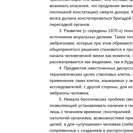
возникать
опасения
,
что
продление
жизни
поспешной
констатации
)
смерти
донора
.
мозга
должна
констатироваться
бригадой
пересадкой
органов
.
3
.
Развитие
(
с
середины
1970
-
х
)
техн
источником
моральных
дилемм
.
Такие
те
эмбрионами
,
которые
при
этом
обрекают
общепринятого
решения
становится
и
пр
начала
человеческой
жизни
как
момента
,
рассматривается
как
медиками
,
так
и
буд
4
.
Предметом
ожесточенных
дискусс
терапевтических
целях
стволовых
клеток
,
применение
таких
клеток
,
изымаемых
у
э
исследователей
;
с
другой
стороны
,
для
их
эмбрионы
человека
.
5
.
Немало
биоэтических
проблем
свя
позволяющей
устанавливать
наличие
в
ге
лишь
с
течением
времени
;
генотерапией
,
патологий
организма
;
возможностями
при
целей
,
а
для
«
улучшения
»
человека
(
либе
сопряженные
с
созданием
и
распростран