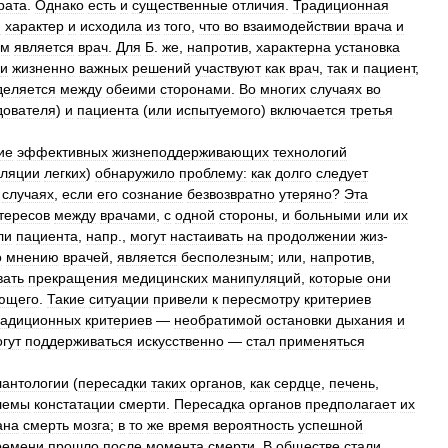
рата
.
Однако
есть
и
существенные
отличия
.
Традиционная
й
характер
и
исходила
из
того
,
что
во
взаимодействии
врача
и
ом
является
врач
.
Для
Б
.
же
,
напротив
,
характерна
установка
и
жизненно
важных
решений
участвуют
как
врач
,
так
и
пациент
,
деляется
между
обеими
сторонами
.
Во
многих
случаях
во
дователя
)
и
пациента
(
или
испытуемого
)
включается
третья
ие
эффективных
жизнеподдерживающих
технологий
иляции
легких
)
обнаружило
проблему:
как
долго
следует
случаях
,
если
его
сознание
безвозвратно
утеряно
?
Эта
тересов
между
врачами
,
с
одной
стороны
,
и
больными
или
их
ли
пациента
,
напр
.,
могут
настаивать
на
продолжении
жиз
-
о
мнению
врачей
,
является
бесполезным
;
или
,
напротив
,
вать
прекращения
медицинских
манипуляций
,
которые
они
ющего
.
Такие
ситуации
привели
к
пересмотру
критериев
радиционных
критериев
—
необратимой
остановки
дыхания
и
гут
поддерживаться
искусственно
—
стал
применяться
лантологии
(
пересадки
таких
органов
,
как
сердце
,
печень
,
лемы
констатации
смерти
.
Пересадка
органов
предполагает
их
ана
смерть
мозга
;
в
то
же
время
вероятность
успешной
ремени
прошло
после
момента
смерти
.
В
обществе
стали