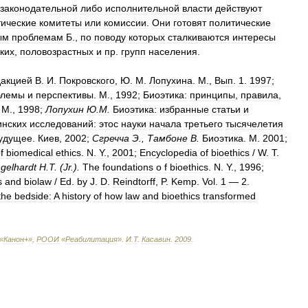
законодательной
либо
исполнительной
власти
действуют
тические
комитеты
или
комиссии
.
Они
готовят
политические
ым
проблемам
Б
.,
по
поводу
которых
сталкиваются
интересы
ких
,
половозрастных
и
пр
.
групп
населения
.
дакцией
В
.
И
.
Покровского
,
Ю
.
М
.
Лопухина
.
М
.,
Вып
.
1
.
1997
;
блемы
и
перспективы
.
М
.,
1992
;
Биоэтика:
принципы
,
правила
,
.
М
.,
1998
;
Лопухин
Ю
.
М
.
Биоэтика:
избранные
статьи
и
нских
исследований:
этос
науки
начала
третьего
тысячелетия
удущее
.
Киев
,
2002
;
Сгречча
Э
.,
Тамбоне
В
.
Биоэтика
.
М
.
2001
;
f
biomedical
ethics
.
N
.
Y
.,
2001
;
Encyclopedia
of
bioethics
/
W
.
T
.
gelhardt
H
.
T
. (
Jr
.).
The
foundations
o
f
bioethics
.
N
.
Y
.,
1996
;
s
and
biolaw
/
Ed
.
by
J
.
D
.
Reindtorff
,
P
.
Kemp
.
Vol
.
1
—
2
.
the
bedside:
A
history
of
how
law
and
bioethics
transformed
«
Канон
+»,
РООИ
«
Реабилитация
»
.
И
.
Т
.
Касавин
.
2009
.