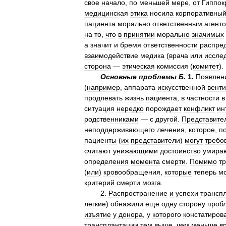
свое
начало
,
по
меньшей
мере
,
от
Гиппок
медицинская
этика
носила
корпоративны
пациента
морально
ответственным
агент
на
то
,
что
в
принятии
морально
значимых
а
значит
и
бремя
ответственности
распре
взаимодействие
медика
(
врача
или
иссле
сторона
—
этическая
комиссия
(
комитет
).
Основные
проблемы
Б
.
1
.
Появлен
(
например
,
аппарата
искусственной
вент
продлевать
жизнь
пациента
,
в
частности
в
ситуация
нередко
порождает
конфликт
ин
родственниками
—
с
другой
.
Представите
неподдерживающего
лечения
,
которое
,
п
пациенты
(
их
представители
)
могут
требо
считают
унижающими
достоинство
умира
определения
момента
смерти
.
Помимо
т
(
или
)
кровообращения
,
которые
теперь
мо
критерий
смерти
мозга
.
2
.
Распространение
и
успехи
трансп
легкие
)
обнажили
еще
одну
сторону
проб
изъятие
у
донора
,
у
которого
констатиров
трансплантации
тем
выше
,
чем
меньше
в