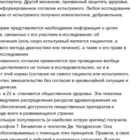
экспертизу
.
Другой
механизм
,
призванный
защитить
здоровье
,
нформированное
согласие
испытуемого
.
Любое
исследование
как
от
испытуемого
получено
компетентное
,
добровольное
,
орме
представляется
необходимая
информация
о
целях
е
,
связанных
с
его
участием
в
исследовании
;
об
лечения
(
коль
скоро
испытуемый
является
пациентом
,
а
вого
метода
диагностики
или
лечения
),
а
также
о
его
праве
в
исследовании
.
ованного
согласия
применяется
при
проведении
вообще
ществляемого
не
только
в
исследовательских
,
но
и
в
от
этой
нормы
(
согласие
не
самого
пациента
или
испытуемого
,
нтен
;
вмешательство
без
согласия
в
чрезвычайной
ситуации
и
дически
.
Б
.
в
21
в
.
становится
общественное
здоровье
.
Эта
тематика
ведливое
распределение
ресурсов
здравоохранения
на
обеспечение
доступности
лекарственных
препаратов
и
жде
всего
в
развивающихся
странах
.
ольшую
популярность
(
и
наиболее
острую
критику
)
получила
ософом
Т
.
Бичампом
и
теологом
Дж
.
Чилдрессом
.
Она
обосновываемых
с
помощью
этих
принципов
.
Правила
,
в
свою
ания
решений
и
действий
в
конкретных
ситуациях
.
В
число