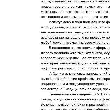
исследованиях
,
не
прошедших
этическую
права
и
достоинство
испытуемых
,
это
—
и
может
осуществляться
только
после
того
,
осознанное
и
ясно
выраженное
согласие
.
Испытуемому
в
понятной
для
него
ф
исследования
;
о
возможных
пользе
и
риск
альтернативных
методах
диагностики
или
исследование
направлено
на
проверку
но
любой
момент
прекратить
свое
участие
в
В
настоящее
время
норма
информир
любого
медицинского
вмешательства
,
осу
терапевтических
целях
.
Все
отступления
а
его
представителей
,
когда
он
некомпете
пр
.)
также
регулируются
и
этически
,
и
юри
7
.
Одним
из
ключевых
направлений
включает
в
себя
такие
проблемы
,
как
спра
национальном
и
международном
уровне
,
элементарной
медицинской
помощи
,
пре
Теоретические
концепции
Б
.
Наиб
схема
,
предложенная
американским
фил
включает
четыре
принципа
и
ряд
правил
,
очередь
,
служат
для
морального
обоснов