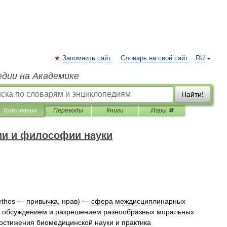
Запомнить сайт
Словарь на свой сайт
RU
едии на Академике
Найти!
Толкования
Переводы
Книги
Игры ⚽
ии и философии науки
ethos
—
привычка
,
нрав
) —
сфера
междисциплинарных
,
обсуждением
и
разрешением
разнообразных
моральных
остижения
биомедицинской
науки
и
практика