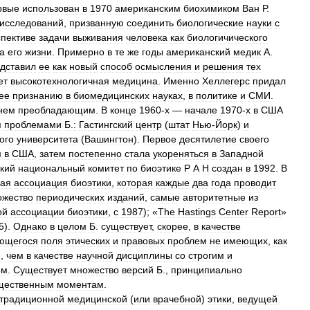
рвые
использован
в
1970
американским
биохимиком
Ван
Р
.
исследований
,
призванную
соединить
биологические
науки
с
пективе
задачи
выживания
человека
как
биологичического
а
его
жизни
.
Примерно
в
те
же
годы
американский
медик
А
.
дставил
ее
как
новый
способ
осмысления
и
решения
тех
ет
высокотехнологичная
медицина
.
Именно
Хеллегерс
придал
ее
признанию
в
биомедицинских
науках
,
в
политике
и
СМИ
.
нем
преобладающим
.
В
конце
1960
-
х
—
начале
1970
-
х
в
США
я
проблемами
Б
.
:
Гастингский
центр
(
штат
Нью
-
Йорк
)
и
ого
университета
(
Вашингтон
).
Первое
десятилетие
своего
м
в
США
,
затем
постепенно
стала
укореняться
в
Западной
кий
национальный
комитет
по
биоэтике
Р
А
Н
создан
в
1992
.
В
ая
ассоциация
биоэтики
,
которая
каждые
два
года
проводит
ожество
периодических
изданий
,
самые
авторитетные
из
ой
ассоциации
биоэтики
,
с
1987
); «
The
Hastings
Center
Report
»
5
).
Однако
в
целом
Б
.
существует
,
скорее
,
в
качестве
ющегося
поля
этических
и
правовых
проблем
не
имеющих
,
как
й
,
чем
в
качестве
научной
дисциплины
со
строгим
и
ом
.
Существует
множество
версий
Б
.,
принципиально
щественным
моментам
.
традиционной
медицинской
(
или
врачебной
)
этики
,
ведущей