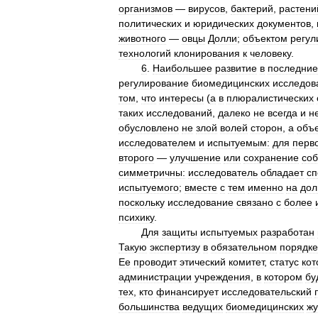
организмов
—
вирусов
,
бактерий
,
растени
политических
и
юридических
документов
,
животного
—
овцы
Долли
;
объектом
регул
технологий
клонирования
к
человеку
.
6
.
Наибольшее
развитие
в
последние
регулирование
биомедицинских
исследов
том
,
что
интересы
(
а
в
плюралистических
таких
исследований
,
далеко
не
всегда
и
н
обусловлено
не
злой
волей
сторон
,
а
объ
исследователем
и
испытуемым:
для
перв
второго
—
улучшение
или
сохранение
соб
симметричны:
исследователь
обладает
с
испытуемого
;
вместе
с
тем
именно
на
до
поскольку
исследование
связано
с
более
психику
.
Для
защиты
испытуемых
разработан
Такую
экспертизу
в
обязательном
порядке
Ее
проводит
этический
комитет
,
статус
кот
администрации
учреждения
,
в
котором
бу
тех
,
кто
финансирует
исследовательский
большинства
ведущих
биомедицинских
жу