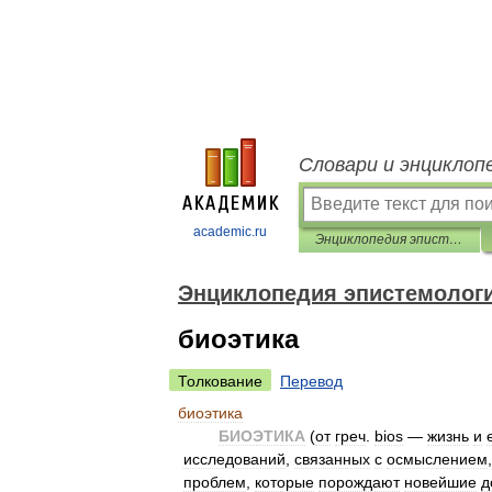
Словари и энциклоп
academic.ru
Энциклопедия эпистемологии и философии науки
Энциклопедия эпистемолог
биоэтика
Толкование
Перевод
биоэтика
БИОЭТИКА
(
от
греч
.
bios
—
жизнь
и
исследований
,
связанных
с
осмыслением
проблем
,
которые
порождают
новейшие
д