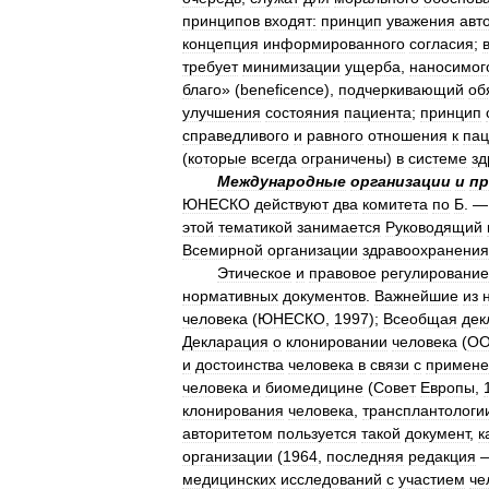
принципов
входят:
принцип
уважения
авт
концепция
информированного
согласия
;
требует
минимизации
ущерба
,
наносимог
благо
» (
beneficence
),
подчеркивающий
об
улучшения
состояния
пациента
;
принцип
справедливого
и
равного
отношения
к
пац
(
которые
всегда
ограничены
)
в
системе
зд
Международные
организации
и
пр
ЮНЕСКО
действуют
два
комитета
по
Б
. 
этой
тематикой
занимается
Руководящий
Всемирной
организации
здравоохранения
Этическое
и
правовое
регулирование
нормативных
документов
.
Важнейшие
из
человека
(
ЮНЕСКО
,
1997
);
Всеобщая
дек
Декларация
о
клонировании
человека
(
О
и
достоинства
человека
в
связи
с
примен
человека
и
биомедицине
(
Совет
Европы
,
клонирования
человека
,
трансплантологи
авторитетом
пользуется
такой
документ
,
к
организации
(
1964
,
последняя
редакция
медицинских
исследований
с
участием
че